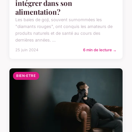
intégrer dans son
alimentation?
Les baies de goji, souvent surnommées les
"diamants rouges", ont conquis les amateurs de
produits naturels et de santé au cours des
dernières années. ...
25 juin 2024
6 min de lecture →
BIEN-ETRE