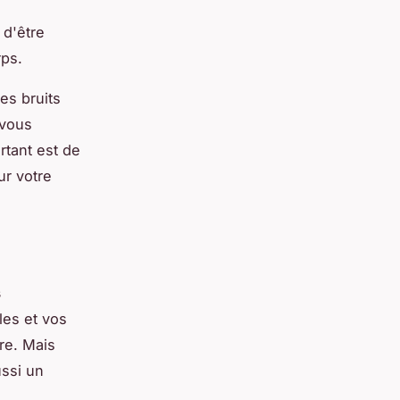
 d'être
ps.
es bruits
 vous
rtant est de
ur votre
s
les et vos
ire. Mais
ussi un