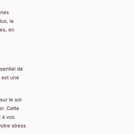
ines
us, la
es, en
sentiel de
e est une
sur le sol
er. Cette
t à vos
votre stress