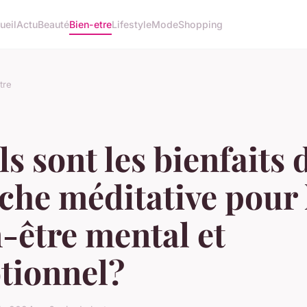
ueil
Actu
Beauté
Bien-etre
Lifestyle
Mode
Shopping
tre
s sont les bienfaits d
he méditative pour 
-être mental et
tionnel?