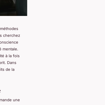
s méthodes
us cherchez
conscience
é mentale.
é à la fois
rit. Dans
ts de la
e
demande une