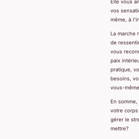
Elle vous a
vos sensati
même, à l'i
La marche mé
de ressenti
vous reconne
paix intérie
pratique, v
besoins, vo
vous-même 
En somme, l
votre corps 
gérer le st
mettre?