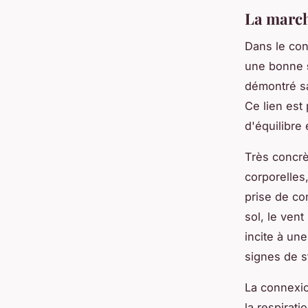
La march
Dans le con
une bonne
démontré sa
Ce lien est 
d'équilibre e
Très concrè
corporelles
prise de co
sol, le ven
incite à un
signes de s
La connexio
la respirat