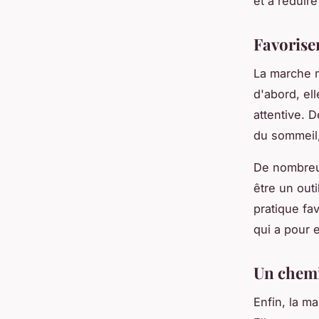
et à réduire
Favorise
La marche m
d'abord, el
attentive. D
du sommeil,
De nombreu
être un outi
pratique fa
qui a pour 
Un chemi
Enfin, la m