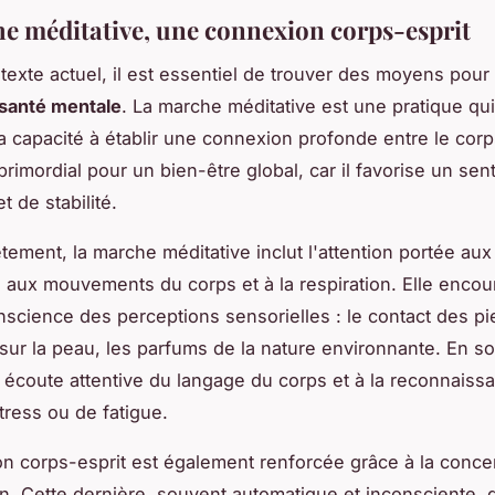
e méditative, une connexion corps-esprit
texte actuel, il est essentiel de trouver des moyens pour
santé mentale
. La marche méditative est une pratique qui
 capacité à établir une connexion profonde entre le corps 
primordial pour un bien-être global, car il favorise un sen
t de stabilité.
tement, la marche méditative inclut l'attention portée au
, aux mouvements du corps et à la respiration. Elle encou
nscience des perceptions sensorielles : le contact des pi
t sur la peau, les parfums de la nature environnante. En s
e écoute attentive du langage du corps et à la reconnaiss
tress ou de fatigue.
n corps-esprit est également renforcée grâce à la concen
ion. Cette dernière, souvent automatique et inconsciente, 