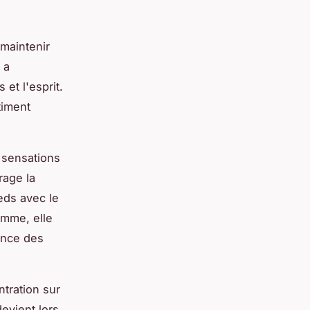
 maintenir
 a
et l'esprit.
timent
x sensations
rage la
eds avec le
omme, elle
ance des
tration sur
devient lors