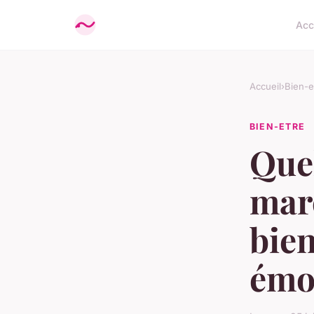
Acc
Accueil
›
Bien-e
BIEN-ETRE
Quel
marc
bien
émo