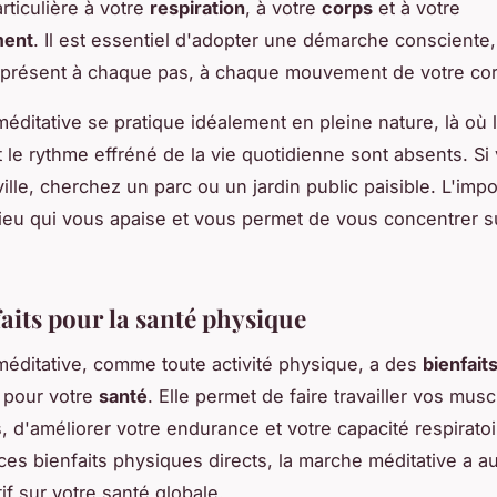
rticulière à votre
respiration
, à votre
corps
et à votre
ment
. Il est essentiel d'adopter une démarche consciente,
 présent à chaque pas, à chaque mouvement de votre cor
éditative se pratique idéalement en pleine nature, là où l
et le rythme effréné de la vie quotidienne sont absents. Si
ille, cherchez un parc ou un jardin public paisible. L'impo
lieu qui vous apaise et vous permet de vous concentrer s
aits pour la santé physique
éditative, comme toute activité physique, a des
bienfait
 pour votre
santé
. Elle permet de faire travailler vos musc
s, d'améliorer votre endurance et votre capacité respirato
ces bienfaits physiques directs, la marche méditative a a
if sur votre santé globale.