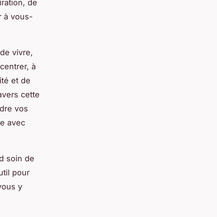
ration, de
r à vous-
de vivre,
centrer, à
ité et de
ravers cette
dre vos
ie avec
d soin de
util pour
vous y