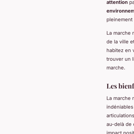
attention
pa
environne
pleinement
La marche m
de la ville 
habitez en v
trouver un 
marche.
Les bienf
La marche m
indéniables
articulation
au-delà de 
impact posit