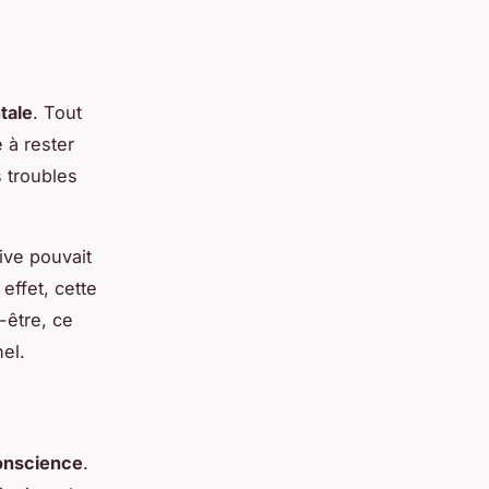
tale
. Tout
 à rester
s troubles
ve pouvait
 effet, cette
-être, ce
el.
onscience
.