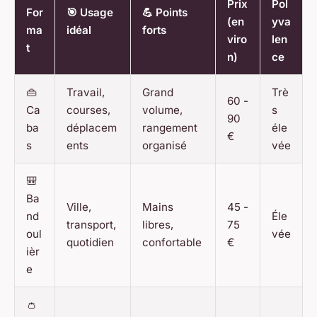
Prix
Pol
For
🎯 Usage
💪 Points
(en
yva
ma
idéal
forts
viro
len
t
n)
ce
👜
Travail,
Grand
Trè
60 -
Ca
courses,
volume,
s
90
ba
déplacem
rangement
éle
€
s
ents
organisé
vée
🎒
Ba
Ville,
Mains
45 -
nd
Éle
transport,
libres,
75
oul
vée
quotidien
confortable
€
ièr
e
👛